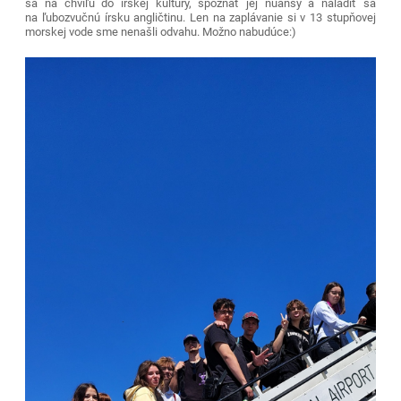
sa na chvíľu do írskej kultúry, spoznať jej nuansy a naladiť sa
na ľubozvučnú írsku angličtinu. Len na zaplávanie si v 13 stupňovej
morskej vode sme nenašli odvahu. Možno nabudúce:)