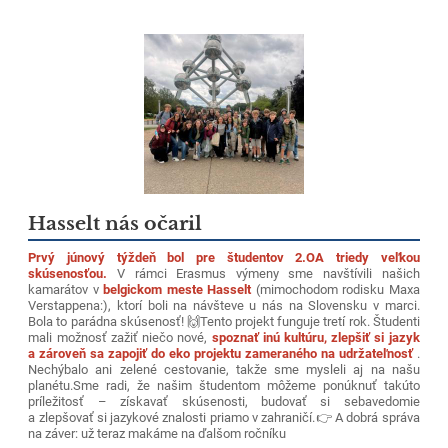
Hasselt nás očaril
Prvý júnový týždeň bol pre študentov 2.OA triedy veľkou
skúsenosťou.
V rámci Erasmus výmeny sme navštívili našich
kamarátov v
belgickom meste Hasselt
(mimochodom rodisku Maxa
Verstappena:), ktorí boli na návšteve u nás na Slovensku v marci.
Bola to parádna skúsenosť! 🙌
Tento projekt funguje tretí rok. Študenti
mali možnosť zažiť niečo nové,
spoznať inú kultúru, zlepšiť si jazyk
a zároveň sa zapojiť do eko projektu zameraného na udržateľnosť
.
Nechýbalo ani zelené cestovanie, takže sme mysleli aj na našu
planétu.
Sme radi, že našim študentom môžeme ponúknuť takúto
príležitosť – získavať skúsenosti, budovať si sebavedomie
a zlepšovať si jazykové znalosti priamo v zahraničí.
👉 A dobrá správa
na záver: už teraz makáme na ďalšom ročníku