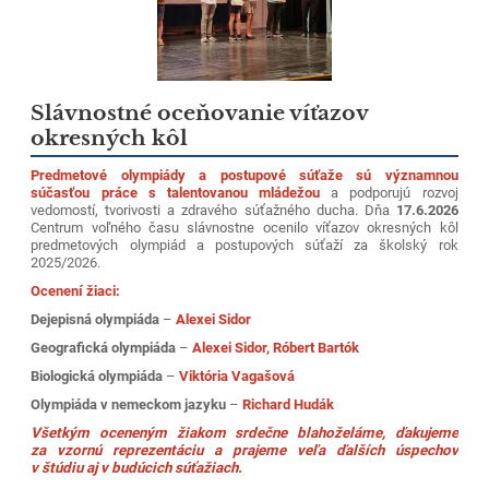
Slávnostné oceňovanie víťazov
okresných kôl
Predmetové olympiády a postupové súťaže sú významnou
súčasťou práce s talentovanou mládežou
a podporujú rozvoj
vedomostí, tvorivosti a zdravého súťažného ducha. Dňa
17.6.2026
Centrum voľného času slávnostne ocenilo víťazov okresných kôl
predmetových olympiád a postupových súťaží za školský rok
2025/2026.
Ocenení žiaci:
Dejepisná olympiáda
–
Alexei Sidor
Geografická olympiáda
–
Alexei Sidor, Róbert Bartók
Biologická olympiáda
–
Viktória Vagašová
Olympiáda v nemeckom jazyku
–
Richard Hudák
Všetkým oceneným žiakom srdečne blahoželáme, ďakujeme
za vzornú reprezentáciu a prajeme veľa ďalších úspechov
v štúdiu aj v budúcich súťažiach.