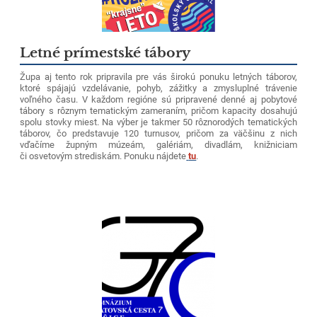
Letné prímestské tábory
Župa aj tento rok pripravila pre vás širokú ponuku letných táborov,
ktoré spájajú vzdelávanie, pohyb, zážitky a zmysluplné trávenie
voľného času. V každom regióne sú pripravené denné aj pobytové
tábory s rôznym tematickým zameraním, pričom kapacity dosahujú
spolu stovky miest. Na výber je takmer 50 rôznorodých tematických
táborov, čo predstavuje 120 turnusov, pričom za väčšinu z nich
vďačíme župným múzeám, galériám, divadlám, knižniciam
či osvetovým strediskám. Ponuku nájdete
tu
.