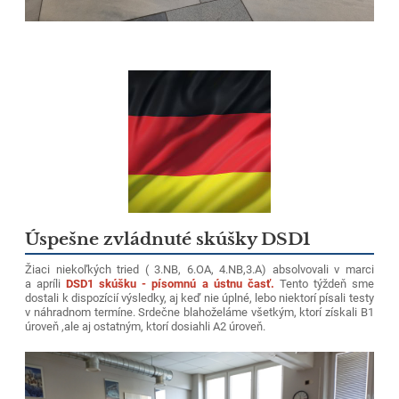
Úspešne zvládnuté skúšky DSD1
Žiaci niekoľkých tried ( 3.NB, 6.OA, 4.NB,3.A) absolvovali v marci
a apríli
DSD1 skúšku - písomnú a ústnu časť.
Tento týždeň sme
dostali k dispozícií výsledky, aj keď nie úplné, lebo niektorí písali testy
v náhradnom termíne. Srdečne blahoželáme všetkým, ktorí získali B1
úroveň ,ale aj ostatným, ktorí dosiahli A2 úroveň.