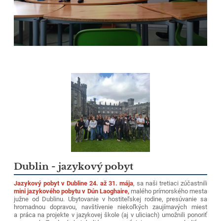
Dublin - jazykový pobyt
Jazykový pobyt v Dubline 24. až 31. mája
, sa naši tretiaci zúčastnili
mini jazykového pobytu v Dún Laoghaire,
malého prímorského mesta
južne od Dublinu. Ubytovanie v hostiteľskej rodine, presúvanie sa
hromadnou dopravou, navštívenie niekoľkých zaujímavých miest
a práca na projekte v jazykovej škole (aj v uliciach) umožnili ponoriť