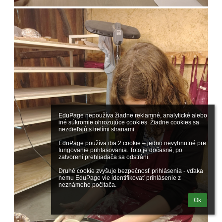
EduPage nepoužíva žiadne reklamné, analytické alebo 
iné súkromie ohrozujúce cookies. Žiadne cookies sa 
nezdieľajú s tretími stranami.

EduPage používa iba 2 cookie – jedno nevyhnutné pre 
fungovanie prihlasovania. Toto je dočasné, po 
zatvorení prehliadača sa odstráni.

Druhé cookie zvyšuje bezpečnosť prihlásenia - vďaka 
nemu EduPage vie identifikovať prihlásenie z 
neznámeho počítača.
Ok