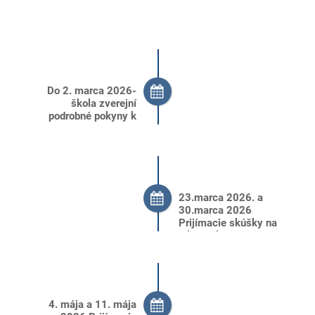
Do 2. marca 2026-
škola zverejní
podrobné pokyny k
organizácii
prijímacích skúšok
23.marca 2026. a
30.marca 2026
Prijímacie skúšky na
bilingválne štúdium
4. mája a 11. mája