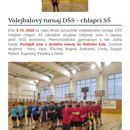
Volejbalový turnaj DŠS - chlapci SŠ
Dňa
4.10. 2024
sa naša škola zúčastnila volejbalového turnaja DŠS
volejbal chlapci SŠ základná skupina. Odohrali sme 3 zápasy
proti: SOŠ technická, Premonštrátske gymnázium a HA Južná
trieda.
Postúpili sme z druhého miesta do ďalšieho kola.
Zostava
družstva : Vanc, Vanc, Šľachta, Bognár, Szekereš, Furda, Gáspár
Róbert, Šupinský, Pavelka a Zeher