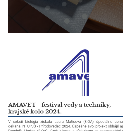
AMAVET - festival vedy a techniky,
krajské kolo 2024.
V sekcii biológia získala Laura Matisová (8.OA) špeciálnu cenu
dekana PF UPJŠ - Prírodovedec 2024. Úspešne svoj projekt obhájil aj
Dominik Marton (8.OA). Gratulujeme a ďakujeme za reprezentáciu