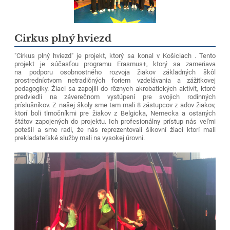
Cirkus plný hviezd
"Cirkus plný hviezd" je projekt, ktorý sa konal v Košiciach . Tento
projekt je súčasťou programu Erasmus+, ktorý sa zameriava
na podporu osobnostného rozvoja žiakov základných škôl
prostredníctvom netradičných foriem vzdelávania a zážitkovej
pedagogiky. Žiaci sa zapojili do rôznych akrobatických aktivít, ktoré
predviedli na záverečnom vystúpení pre svojich rodinných
príslušníkov. Z našej školy sme tam mali 8 zástupcov z adov žiakov,
ktorí boli tlmočníkmi pre žiakov z Belgicka, Nemecka a ostaných
štátov zapojených do projektu. Ich profesionálny prístup nás veľmi
potešil a sme radi, že nás reprezentovali šikovní žiaci ktorí mali
prekladateľské služby mali na vysokej úrovni.