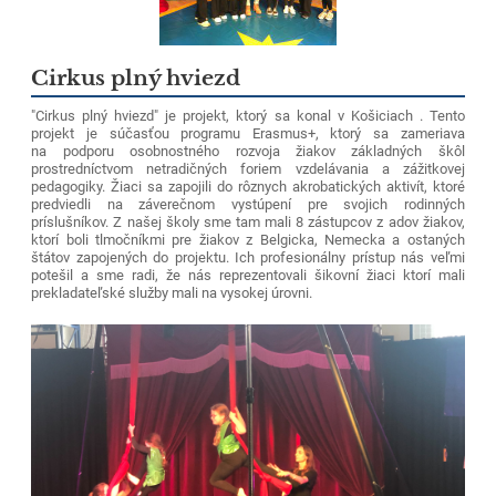
Cirkus plný hviezd
"Cirkus plný hviezd" je projekt, ktorý sa konal v Košiciach . Tento
projekt je súčasťou programu Erasmus+, ktorý sa zameriava
na podporu osobnostného rozvoja žiakov základných škôl
prostredníctvom netradičných foriem vzdelávania a zážitkovej
pedagogiky. Žiaci sa zapojili do rôznych akrobatických aktivít, ktoré
predviedli na záverečnom vystúpení pre svojich rodinných
príslušníkov. Z našej školy sme tam mali 8 zástupcov z adov žiakov,
ktorí boli tlmočníkmi pre žiakov z Belgicka, Nemecka a ostaných
štátov zapojených do projektu. Ich profesionálny prístup nás veľmi
potešil a sme radi, že nás reprezentovali šikovní žiaci ktorí mali
prekladateľské služby mali na vysokej úrovni.