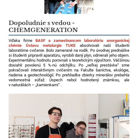
Dopoludnie s vedou -
CHEMGENERATION
Vďaka firme
BASF a zamestnancom laboratória anorganickej
chémie Ústavu metalurgie TUKE
absolvovali naši študenti
laboratórne cvičenie. Bolo zamerané na vodík. Po úvodnej prednáške
si študenti pripravili aparatúru, vyrobili daný plyn, odmerali jeho objem.
Experimentálnu hodnotu porovnali s teoretickým výpočtom. Väčšinou
dosiahli povolenú 5 %-nú odchýlku. Po „veľkej prestávke“ sme
pokračovali interaktívnym cvičením na Fakulte baníctva, ekológie,
riadenia a geotechnológií. Po prehliadke zbierky minerálov prebehla
vedomostná súťaž. Úspech nebol hodnotený známkou, ale
v naturáliách – „kamienkami“ .