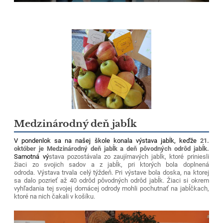
Medzinárodný deň jabĺk
V pondenlok sa na našej škole konala výstava jabĺk, keďže
21.
október je Medzinárodný deň jabĺk a deň pôvodných odrôd jabĺk.
Samotná v
ý
stava pozostávala zo zaujímavých jabĺk, ktoré priniesli
žiaci zo svojich sadov a z jabĺk, pri ktorých bola doplnená
odroda. Výstava trvala celý týždeň. Pri výstave bola doska, na ktorej
sa dalo pozrieť až 40 odrôd pôvodných odrôd jabĺk. Žiaci si okrem
vyhľadania tej svojej domácej odrody mohli pochutnať na jabĺčkach,
ktoré na nich čakali v košíku.