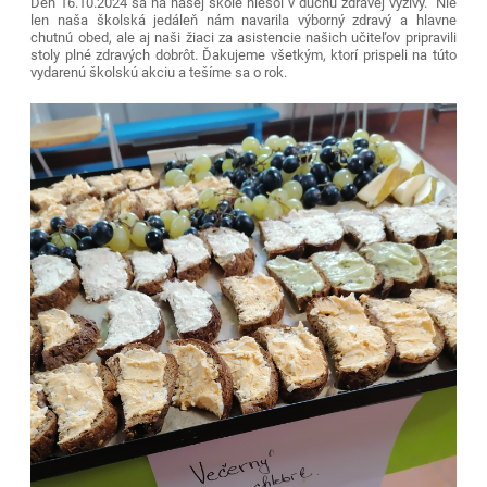
Deň 16.10.2024 sa na našej škole niesol v duchu zdravej výživy. Nie
len naša školská jedáleň nám navarila výborný zdravý a hlavne
chutnú obed, ale aj naši žiaci za asistencie našich učiteľov pripravili
stoly plné zdravých dobrôt. Ďakujeme všetkým, ktorí prispeli na túto
vydarenú školskú akciu a tešíme sa o rok.