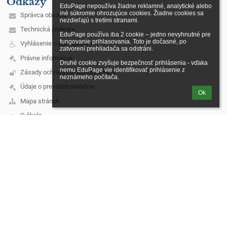
Odkazy
EduPage nepoužíva žiadne reklamné, analytické alebo 
iné súkromie ohrozujúce cookies. Žiadne cookies sa 
Správca obsahu
nezdieľajú s tretími stranami.

Technická podpora
EduPage používa iba 2 cookie – jedno nevyhnutné pre 
fungovanie prihlasovania. Toto je dočasné, po 
Vyhlásenie o prístupnosti
zatvorení prehliadača sa odstráni.

Právne informácie
Druhé cookie zvyšuje bezpečnosť prihlásenia - vďaka 
nemu EduPage vie identifikovať prihlásenie z 
Zásady ochrany osobných údajov
neznámeho počítača.
Údaje o prevádzkovateľovi
Ok
Mapa stránok
O škole
Kontakt
Novinky
Kontakt
Názov školy: Gymnázium, Opatovská cesta 7, Košice
Email školy: skola@opatovska.sk
055 7274411 - sekretariát
055 7274412 - riaditeľ školy
055 7274414 - zástupca riaditeľa