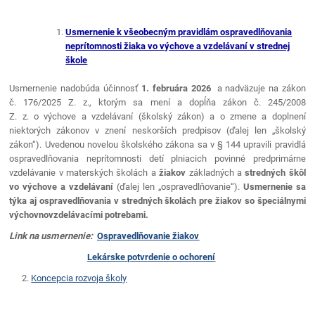
Usmernenie k všeobecným pravidlám ospravedlňovania
neprítomnosti žiaka vo výchove a vzdelávaní v strednej
škole
Usmernenie nadobúda účinnosť
1. februára 2026
a nadväzuje na zákon
č. 176/2025 Z. z., ktorým sa mení a dopĺňa zákon č. 245/2008
Z. z. o výchove a vzdelávaní (školský zákon) a o zmene a doplnení
niektorých zákonov v znení neskorších predpisov (ďalej len „školský
zákon“). Uvedenou novelou školského zákona sa v § 144 upravili pravidlá
ospravedlňovania neprítomnosti detí plniacich povinné predprimárne
vzdelávanie v materských školách a
žiakov
základných a
stredných škôl
vo výchove a vzdelávaní
(ďalej len „ospravedlňovanie“).
Usmernenie sa
týka aj ospravedlňovania v stredných školách pre žiakov so špeciálnymi
výchovnovzdelávacími potrebami.
Link na usmernenie:
Ospravedlňovanie žiakov
Lekárske potvrdenie o ochorení
2.
Koncepcia rozvoja školy