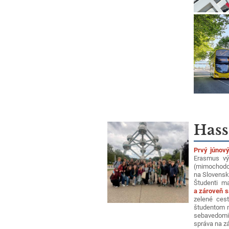
Hass
Prvý júnový
Erasmus vý
(mimochodo
na Slovensk
Študenti m
a zároveň s
zelené cest
študentom m
sebavedomie
správa na z