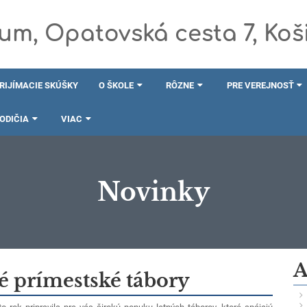
m, Opatovská cesta 7, Koš
RIJÍMACIE SKÚŠKY
O ŠKOLE
RÔZNE
PRE VEREJNOSŤ
RODIČIA
VIAC
Novinky
A
é prímestské tábory