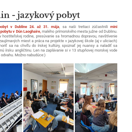
in - jazykový pobyt
obyt v Dubline 24. až 31. mája
, sa naši tretiaci zúčastnili
mini
pobytu v Dún Laoghaire,
malého prímorského mesta južne od Dublinu.
v hostiteľskej rodine, presúvanie sa hromadnou dopravou, navštívenie
aujímavých miest a práca na projekte v jazykovej škole (aj v uliciach)
noriť sa na chvíľu do írskej kultúry, spoznať jej nuansy a naladiť sa
nú írsku angličtinu. Len na zaplávanie si v 13 stupňovej morskej vode
 odvahu. Možno nabudúce:)