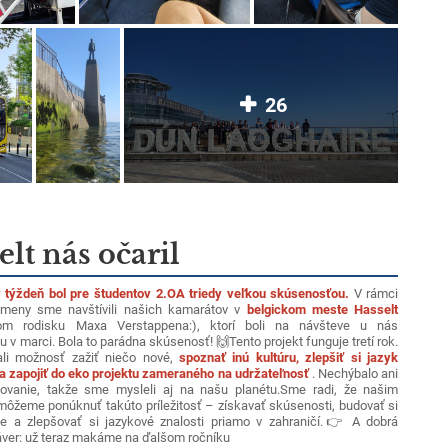
26
elt nás očaril
 týždeň bol pre študentov 2.OA triedy veľkou skúsenosťou.
V rámci
meny sme navštívili našich kamarátov v
belgickom meste Hasselt
m rodisku Maxa Verstappena:), ktorí boli na návšteve u nás
u v marci. Bola to parádna skúsenosť! 🙌
Tento projekt funguje tretí rok.
ali možnosť zažiť niečo nové,
spoznať inú kultúru, zlepšiť si jazyk
a zapojiť do eko projektu zameraného na udržateľnosť
. Nechýbalo ani
ovanie, takže sme mysleli aj na našu planétu.
Sme radi, že našim
ôžeme ponúknuť takúto príležitosť – získavať skúsenosti, budovať si
 a zlepšovať si jazykové znalosti priamo v zahraničí.
👉 A dobrá
áver: už teraz makáme na ďalšom ročníku