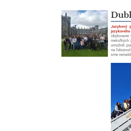
Dubl
Jazykový p
jazykového 
Ubytovanie 
niekoľkých z
umožnili po
na ľubozvuč
sme nenašli