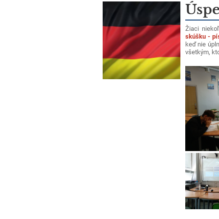
Úspe
Žiaci nieko
skúšku - pí
keď nie úpln
všetkým, kto