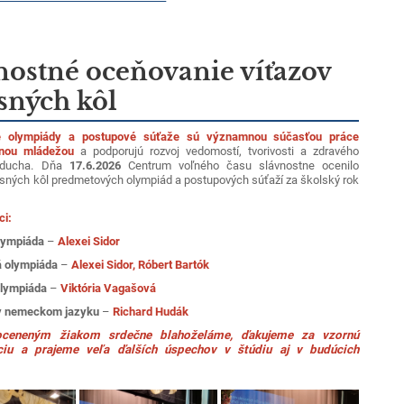
nostné oceňovanie víťazov
sných kôl
é olympiády a postupové súťaže sú významnou súčasťou práce
anou mládežou
a podporujú rozvoj vedomostí, tvorivosti a zdravého
 ducha. Dňa
17.6.2026
Centrum voľného času slávnostne ocenilo
esných kôl predmetových olympiád a postupových súťaží za školský rok
ci:
olympiáda
–
Alexei Sidor
á olympiáda
–
Alexei Sidor, Róbert Bartók
olympiáda
–
Viktória Vagašová
v nemeckom jazyku
–
Richard Hudák
ceneným žiakom srdečne blahoželáme, ďakujeme za vzornú
ciu a prajeme veľa ďalších úspechov v štúdiu aj v budúcich