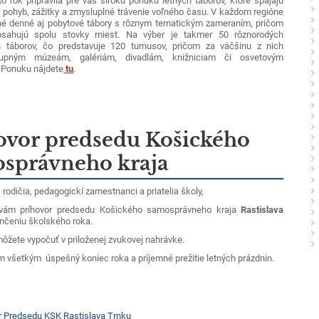
to rok pripravila pre vás širokú ponuku letných táborov, ktoré spájajú
, pohyb, zážitky a zmysluplné trávenie voľného času. V každom regióne
né denné aj pobytové tábory s rôznym tematickým zameraním, pričom
osahujú spolu stovky miest. Na výber je takmer 50 rôznorodých
h táborov, čo predstavuje 120 turnusov, pričom za väčšinu z nich
upným múzeám, galériám, divadlám, knižniciam či osvetovým
 Ponuku nájdete
tu
.
ovor predsedu Košického
správneho kraja
, rodičia, pedagogickí zamestnanci a priatelia školy,
vám príhovor predsedu Košického samosprávneho kraja
Rastislava
nčeniu školského roka.
môžete vypočuť v priloženej zvukovej nahrávke.
 všetkým úspešný koniec roka a príjemné prežitie letných prázdnin.
r Predsedu KSK Rastislava Trnku