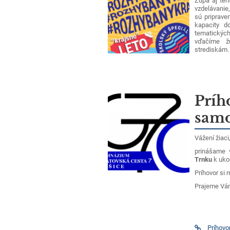
Župa aj ten
vzdelávanie
sú priprave
kapacity d
tematickýc
vďačíme ž
strediskám.
Príh
samo
Vážení žiaci
prinášame 
Trnku
k uko
Príhovor si 
Prajeme Vám
Príhovo