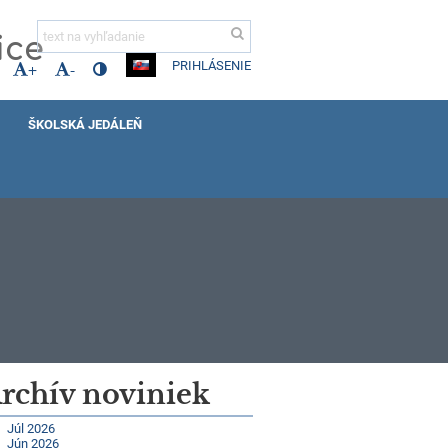
ice
PRIHLÁSENIE
+
-
ŠKOLSKÁ JEDÁLEŇ
rchív noviniek
Júl 2026
Jún 2026