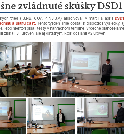
šne zvládnuté skúšky DSD1
ľkých tried ( 3.NB, 6.OA, 4.NB,3.A) absolvovali v marci a apríli
DSD1
somnú a ústnu časť.
Tento týždeň sme dostali k dispozícií výsledky, aj
é, lebo niektorí písali testy v náhradnom termíne. Srdečne blahoželáme
rí získali B1 úroveň ,ale aj ostatným, ktorí dosiahli A2 úroveň.