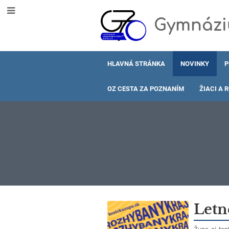
Gymnáziu
HLAVNÁ STRÁNKA
NOVINKY
P
OZ CESTA ZA POZNANÍM
ŽIACI A 
Novinky
Letn