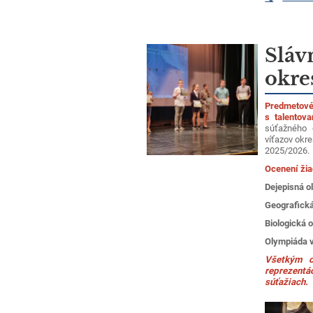
Sláv
okre
Predmetov
s talentov
súťažného
víťazov okr
2025/2026.
Ocenení žia
Dejepisná 
Geografick
Biologická 
Olympiáda 
Všetkým o
reprezentá
súťažiach.