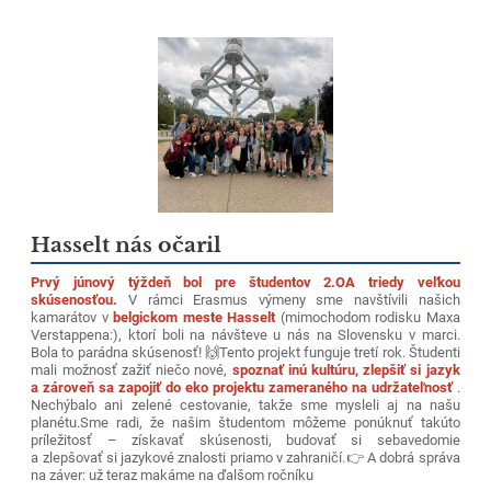
Hasselt nás očaril
Prvý júnový týždeň bol pre študentov 2.OA triedy veľkou
skúsenosťou.
V rámci Erasmus výmeny sme navštívili našich
kamarátov v
belgickom meste Hasselt
(mimochodom rodisku Maxa
Verstappena:), ktorí boli na návšteve u nás na Slovensku v marci.
Bola to parádna skúsenosť! 🙌
Tento projekt funguje tretí rok. Študenti
mali možnosť zažiť niečo nové,
spoznať inú kultúru, zlepšiť si jazyk
a zároveň sa zapojiť do eko projektu zameraného na udržateľnosť
.
Nechýbalo ani zelené cestovanie, takže sme mysleli aj na našu
planétu.
Sme radi, že našim študentom môžeme ponúknuť takúto
príležitosť – získavať skúsenosti, budovať si sebavedomie
a zlepšovať si jazykové znalosti priamo v zahraničí.
👉 A dobrá správa
na záver: už teraz makáme na ďalšom ročníku