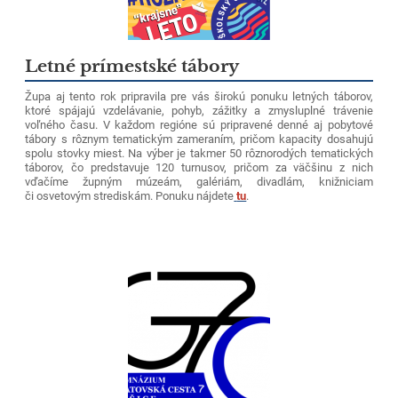
Letné prímestské tábory
Župa aj tento rok pripravila pre vás širokú ponuku letných táborov,
ktoré spájajú vzdelávanie, pohyb, zážitky a zmysluplné trávenie
voľného času. V každom regióne sú pripravené denné aj pobytové
tábory s rôznym tematickým zameraním, pričom kapacity dosahujú
spolu stovky miest. Na výber je takmer 50 rôznorodých tematických
táborov, čo predstavuje 120 turnusov, pričom za väčšinu z nich
vďačíme župným múzeám, galériám, divadlám, knižniciam
či osvetovým strediskám. Ponuku nájdete
tu
.