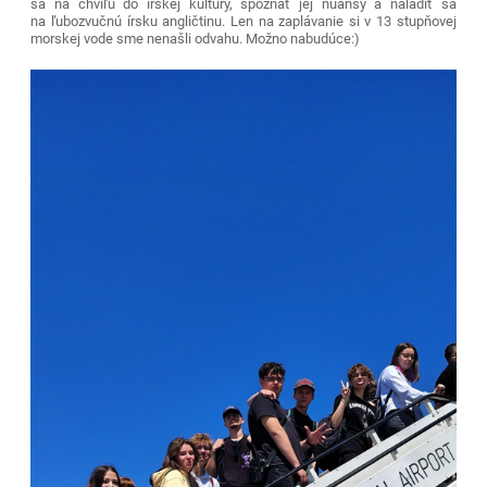
sa na chvíľu do írskej kultúry, spoznať jej nuansy a naladiť sa
na ľubozvučnú írsku angličtinu. Len na zaplávanie si v 13 stupňovej
morskej vode sme nenašli odvahu. Možno nabudúce:)