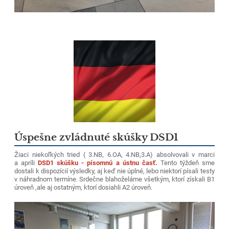
Úspešne zvládnuté skúšky DSD1
Žiaci niekoľkých tried ( 3.NB, 6.OA, 4.NB,3.A) absolvovali v marci
a apríli
DSD1 skúšku - písomnú a ústnu časť.
Tento týždeň sme
dostali k dispozícií výsledky, aj keď nie úplné, lebo niektorí písali testy
v náhradnom termíne. Srdečne blahoželáme všetkým, ktorí získali B1
úroveň ,ale aj ostatným, ktorí dosiahli A2 úroveň.