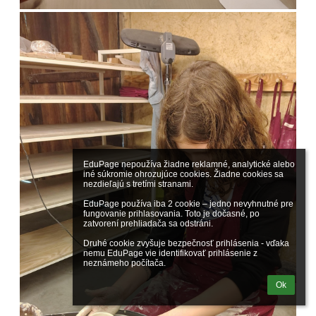
EduPage nepoužíva žiadne reklamné, analytické alebo 
iné súkromie ohrozujúce cookies. Žiadne cookies sa 
nezdieľajú s tretími stranami.

EduPage používa iba 2 cookie – jedno nevyhnutné pre 
fungovanie prihlasovania. Toto je dočasné, po 
zatvorení prehliadača sa odstráni.

Druhé cookie zvyšuje bezpečnosť prihlásenia - vďaka 
nemu EduPage vie identifikovať prihlásenie z 
neznámeho počítača.
Ok