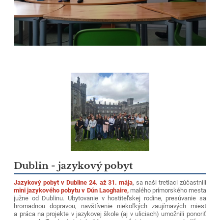
Dublin - jazykový pobyt
Jazykový pobyt v Dubline 24. až 31. mája
, sa naši tretiaci zúčastnili
mini jazykového pobytu v Dún Laoghaire,
malého prímorského mesta
južne od Dublinu. Ubytovanie v hostiteľskej rodine, presúvanie sa
hromadnou dopravou, navštívenie niekoľkých zaujímavých miest
a práca na projekte v jazykovej škole (aj v uliciach) umožnili ponoriť