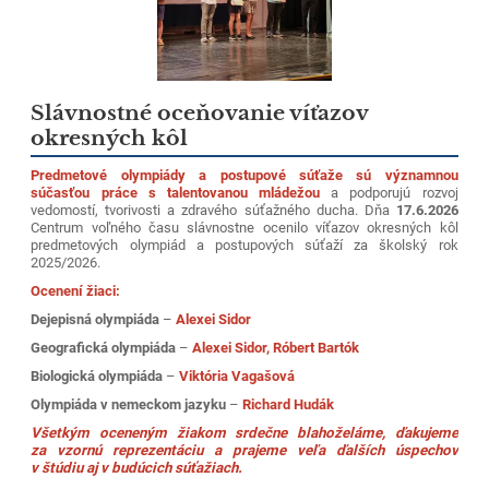
Slávnostné oceňovanie víťazov
okresných kôl
Predmetové olympiády a postupové súťaže sú významnou
súčasťou práce s talentovanou mládežou
a podporujú rozvoj
vedomostí, tvorivosti a zdravého súťažného ducha. Dňa
17.6.2026
Centrum voľného času slávnostne ocenilo víťazov okresných kôl
predmetových olympiád a postupových súťaží za školský rok
2025/2026.
Ocenení žiaci:
Dejepisná olympiáda
–
Alexei Sidor
Geografická olympiáda
–
Alexei Sidor, Róbert Bartók
Biologická olympiáda
–
Viktória Vagašová
Olympiáda v nemeckom jazyku
–
Richard Hudák
Všetkým oceneným žiakom srdečne blahoželáme, ďakujeme
za vzornú reprezentáciu a prajeme veľa ďalších úspechov
v štúdiu aj v budúcich súťažiach.