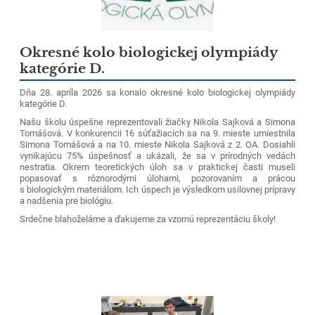
Okresné kolo biologickej olympiády
kategórie D.
Dňa 28. apríla 2026 sa konalo okresné kolo biologickej olympiády
kategórie D.
Našu školu úspešne reprezentovali žiačky Nikola Sajková a Simona
Tomášová. V konkurencii 16 súťažiacich sa na 9. mieste umiestnila
Simona Tomášová a na 10. mieste Nikola Sajková z 2. OA. Dosiahli
vynikajúcu 75% úspešnosť a ukázali, že sa v prírodných vedách
nestratia. Okrem teoretických úloh sa v praktickej časti museli
popasovať s rôznorodými úlohami, pozorovaním a prácou
s biologickým materiálom. Ich úspech je výsledkom usilovnej prípravy
a nadšenia pre biológiu.
Srdečne blahoželáme a ďakujeme za vzornú reprezentáciu školy!