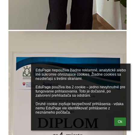
EduPage nepoužíva žiadne reklamné, analytické alebo 
iné súkromie ohrozujúce cookies. Žiadne cookies sa 
nezdieľajú s tretími stranami.

EduPage používa iba 2 cookie – jedno nevyhnutné pre 
fungovanie prihlasovania. Toto je dočasné, po 
zatvorení prehliadača sa odstráni.

Druhé cookie zvyšuje bezpečnosť prihlásenia - vďaka 
nemu EduPage vie identifikovať prihlásenie z 
neznámeho počítača.
Ok