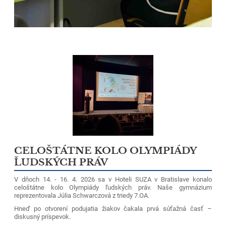
CELOŠTÁTNE KOLO OLYMPIÁDY
ĽUDSKÝCH PRÁV
V dňoch 14. - 16. 4. 2026 sa v Hoteli SUZA v Bratislave konalo
celoštátne kolo Olympiády ľudských práv. Naše gymnázium
reprezentovala Júlia Schwarczová z triedy 7.OA.
Hneď po otvorení podujatia žiakov čakala prvá súťažná časť –
diskusný príspevok.