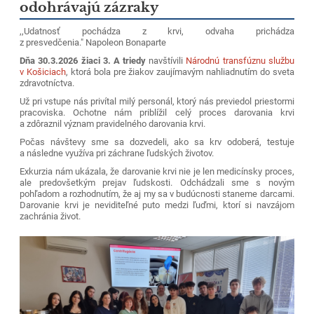
odohrávajú zázraky
,,Udatnosť pochádza z krvi, odvaha prichádza
z presvedčenia." Napoleon Bonaparte
Dňa 30.3.2026 žiaci 3. A triedy
navštívili
Národnú transfúznu službu
v Košiciach
, ktorá bola pre žiakov zaujímavým nahliadnutím do sveta
zdravotníctva.
Už pri vstupe nás privítal milý personál, ktorý nás previedol priestormi
pracoviska. Ochotne nám priblížil celý proces darovania krvi
a zdôraznil význam pravidelného darovania krvi.
Počas návštevy sme sa dozvedeli, ako sa krv odoberá, testuje
a následne využíva pri záchrane ľudských životov.
Exkurzia nám ukázala, že darovanie krvi nie je len medicínsky proces,
ale predovšetkým prejav ľudskosti. Odchádzali sme s novým
pohľadom a rozhodnutím, že aj my sa v budúcnosti staneme darcami.
Darovanie krvi je neviditeľné puto medzi ľuďmi, ktorí si navzájom
zachránia život.