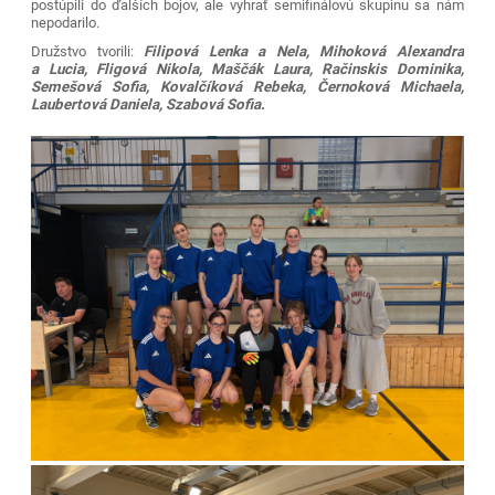
postúpili do ďalších bojov, ale vyhrať semifinálovú skupinu sa nám
nepodarilo.
Družstvo tvorili:
Filipová Lenka a Nela, Mihoková Alexandra
a Lucia, Fligová Nikola, Maščák Laura, Račinskis Dominika,
Semešová Sofia, Kovalčíková Rebeka, Černoková Michaela,
Laubertová Daniela, Szabová Sofia.