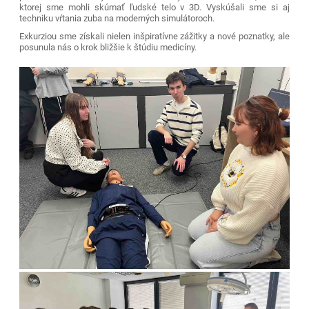
ktorej sme mohli skúmať ľudské telo v 3D. Vyskúšali sme si aj
techniku vŕtania zuba na moderných simulátoroch.
Exkurziou sme získali nielen inšpiratívne zážitky a nové poznatky, ale
posunula nás o krok bližšie k štúdiu medicíny.