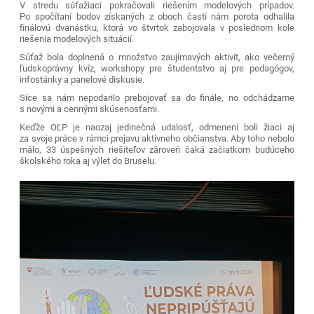
V stredu súťažiaci pokračovali riešením modelových prípadov.
Po spočítaní bodov získaných z oboch častí nám porota odhalila
finálovú dvanástku, ktorá vo štvrtok zabojovala v poslednom kole
riešenia modelových situácií.
Súťaž bola doplnená o množstvo zaujímavých aktivít, ako večerný
ľudskoprávny kvíz, workshopy pre študentstvo aj pre pedagógov,
infostánky a panelové diskusie.
Síce sa nám nepodarilo prebojovať sa do finále, no odchádzame
s novými a cennými skúsenosťami.
Keďže OĽP je naozaj jedinečná udalosť, odmenení boli žiaci aj
za svoje práce v rámci prejavu aktívneho občianstva. Aby toho nebolo
málo, 33 úspešných riešiteľov zároveň čaká začiatkom budúceho
školského roka aj výlet do Bruselu.