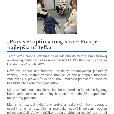
„Praxis et optima magistra – Prax je
najlepšia učiteľka“
Tento výrok presne vystihuje našu exkurziu do Centra simulátorovej
a virtuálnej medicíny na Lekárskej fakulte UPJŠ v Košiciach, ktorá sa
konala dňa 24. apríla 2026.
Návšteva centra simulátorovej medicíny predstavovala jedinečný
zážitok, ktorý posúva tradičné hranice výučby a prepája moderné
vzdelávanie s praxou. Študenti tu majú možnosť precvičiť si postupy
bez rizika pre skutočných pacientov.
Už na začiatku nás zaujalo realistické prostredie a špeciálne figuríny,
ktoré verne simulujú skutočných pacientov a dokážu napodobniť
rôzne stavy pacienta.
Mali sme možnosť vidieť ako prebieha realistický nácvik operácií,
osvojili sme si poznatky a prakticky nacvičili správny postup
pri resuscitácii. Veľkým zážitkom bola aj virtuálna medicína, v rámci