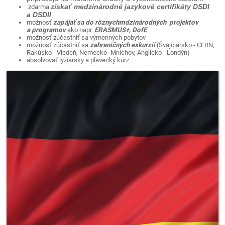
získať medzinárodné jazykové certifikáty DSDI
zdarma
a DSDII
možnosť
zapájať sa do rôznychmdzinárodných projektov
a programov
ako napr.
ERASMUS+, DofE
možnosť zúčastniť sa výmenných pobytov
možnosť zúčastniť sa
zahraničných exkurzií
(Švajčiarsko - CERN,
Rakúsko - Viedeň, Nemecko- Mníchov, Anglicko - Londýn)
absolvovať lyžiarsky a plavecký kurz