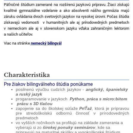
Päťročné štúdium zamerané na rozšírenú jazykovú prípravu. Žiaci získajú
kvalitné gymnaziálne vzdelanie a ako absolventi nášho gymnázia majú
záruku ovládania dvoch svetových jazykov na vysokej úrovni. Počas štúdia
získavajú vedomosti v humanitných ale aj prírodovedných predmetoch
v nemeckom ale aj v slovenskom jazyku vďaka zahraničným lektorom
a našich učiteľov.
Viac na stránke
nemecký bilingvál
Charakteristika
Pre žiakov bilingválneho štúdia ponúkame
posilnenú výučbu cudzích jazykov -
anglický, španielsky
a ruský jazyk
progaramovanie v jazykoch
Python, práca s micro:bitom
prácu s 3D tlačou
zapojenie sa do školskej súťaže
PríŤaž
, ktorá je prípravou
pre stredoškolskú odbornú činnosť v prírodovedných
predmetoch
vo vyšších ročníkoch sa profilujú na základe zamerania a
vyberajú si zo
širokej ponuky seminárov
, kde sa
pripravujú na maturitné skúšky a vysokoškoské štúdium