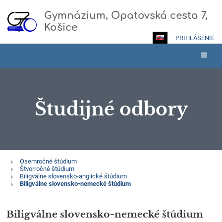
Gymnázium, Opatovská cesta 7,
Košice
PRIHLÁSENIE
Študijné odbory
Študijné
Osemročné štúdium
Štvorročné štúdium
odbory
Biligválne slovensko-anglické štúdium
Biligválne slovensko-nemecké štúdium
Biligválne slovensko-nemecké štúdium