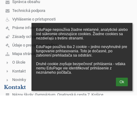
Správca obsahu
Technická podpora
Vyhlásenie o prístupnosti
Právne informácie
EduPage nepoužíva žiadne reklamné, analytické alebo 
iné súkromie ohrozujúce cookies. Žiadne cookies sa 
Zásady ochrany osobných údajov
nezdieľajú s tretími stranami.

Údaje o prevádzkovateľovi
EduPage používa iba 2 cookie – jedno nevyhnutné pre 
fungovanie prihlasovania. Toto je dočasné, po 
Mapa stránok
zatvorení prehliadača sa odstráni.

O škole
Druhé cookie zvyšuje bezpečnosť prihlásenia - vďaka 
nemu EduPage vie identifikovať prihlásenie z 
Kontakt
neznámeho počítača.
Novinky
Ok
Kontakt
Názov školy: Gymnázium, Opatovská cesta 7, Košice
Email školy: skola@opatovska.sk
055 7274411 - sekretariát
055 7274412 - riaditeľ školy
055 7274414 - zástupca riaditeľa
055 7274415 - školská jedáleň